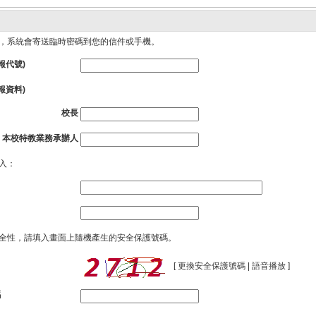
，系統會寄送臨時密碼到您的信件或手機。
報代號)
報資料)
校長
本校特教業務承辦人
入：
全性，請填入畫面上隨機產生的安全保護號碼。
[
更換安全保護號碼
|
語音播放
]
碼