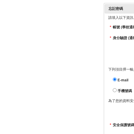
忘記密碼
請填入以下資訊
*
帳號
(學校通
*
身分驗證 (通
下列項目擇一輸
E-mail
手機號碼
為了您的資料安
*
安全保護號